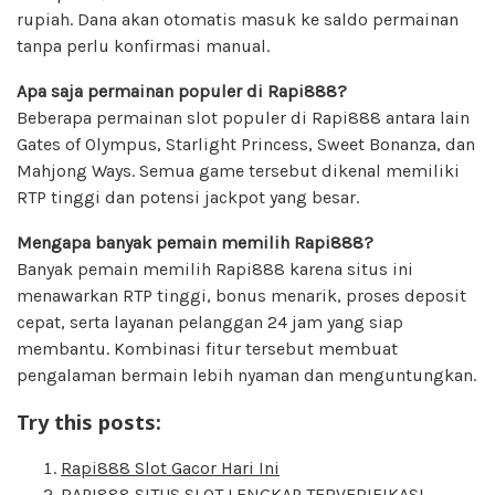
rupiah. Dana akan otomatis masuk ke saldo permainan
tanpa perlu konfirmasi manual.
Apa saja permainan populer di Rapi888?
Beberapa permainan slot populer di Rapi888 antara lain
Gates of Olympus, Starlight Princess, Sweet Bonanza, dan
Mahjong Ways. Semua game tersebut dikenal memiliki
RTP tinggi dan potensi jackpot yang besar.
Mengapa banyak pemain memilih Rapi888?
Banyak pemain memilih Rapi888 karena situs ini
menawarkan RTP tinggi, bonus menarik, proses deposit
cepat, serta layanan pelanggan 24 jam yang siap
membantu. Kombinasi fitur tersebut membuat
pengalaman bermain lebih nyaman dan menguntungkan.
Try this posts:
Rapi888 Slot Gacor Hari Ini
RAPI888 SITUS SLOT LENGKAP TERVERIFIKASI