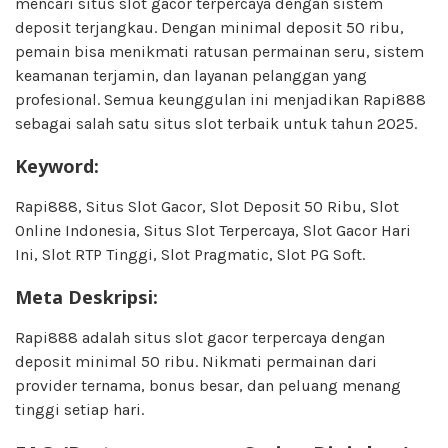
mencari situs slot gacor terpercaya dengan sistem
deposit terjangkau. Dengan minimal deposit 50 ribu,
pemain bisa menikmati ratusan permainan seru, sistem
keamanan terjamin, dan layanan pelanggan yang
profesional. Semua keunggulan ini menjadikan Rapi888
sebagai salah satu situs slot terbaik untuk tahun 2025.
Keyword:
Rapi888, Situs Slot Gacor, Slot Deposit 50 Ribu, Slot
Online Indonesia, Situs Slot Terpercaya, Slot Gacor Hari
Ini, Slot RTP Tinggi, Slot Pragmatic, Slot PG Soft.
Meta Deskripsi:
Rapi888 adalah situs slot gacor terpercaya dengan
deposit minimal 50 ribu. Nikmati permainan dari
provider ternama, bonus besar, dan peluang menang
tinggi setiap hari.