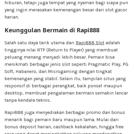
hiburan, tetapi juga tempat yang nyaman bagi siapa pun
yang ingin merasakan kemenangan besar dari slot gacor
harian.
Keunggulan Bermain di Rapi888
Salah satu daya tarik utama dari
Rapi888 Slot
adalah
tingginya nilai RTP (Return to Player) yang membuat
peluang menang menjadi lebih besar. Pemain bisa
menikmati berbagai jenis slot seperti Pragmatic Play, PG
Soft, Habanero, dan Microgaming dengan tingkat
kemenangan yang stabil. Selain itu, tampilan situs yang
responsif di berbagai perangkat, baik ponsel maupun
desktop, membuat pengalaman bermain semakin lancar
tanpa kendala teknis.
Rapi888 juga menyediakan berbagai promo dan bonus
menarik bagi pemain baru maupun lama. Mulai dari
bonus deposit harian, cashback kekalahan, hingga free
spin yang dapat meningkatkan peluang mendapatkan