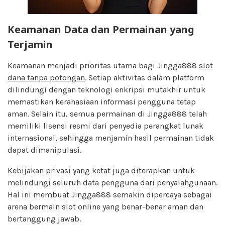
Keamanan Data dan Permainan yang
Terjamin
Keamanan menjadi prioritas utama bagi Jingga888
slot
dana tanpa potongan
. Setiap aktivitas dalam platform
dilindungi dengan teknologi enkripsi mutakhir untuk
memastikan kerahasiaan informasi pengguna tetap
aman. Selain itu, semua permainan di Jingga888 telah
memiliki lisensi resmi dari penyedia perangkat lunak
internasional, sehingga menjamin hasil permainan tidak
dapat dimanipulasi.
Kebijakan privasi yang ketat juga diterapkan untuk
melindungi seluruh data pengguna dari penyalahgunaan.
Hal ini membuat Jingga888 semakin dipercaya sebagai
arena bermain slot online yang benar-benar aman dan
bertanggung jawab.