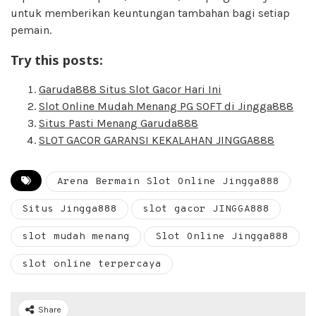
untuk memberikan keuntungan tambahan bagi setiap
pemain.
Try this posts:
Garuda888 Situs Slot Gacor Hari Ini
Slot Online Mudah Menang PG SOFT di Jingga888
Situs Pasti Menang Garuda888
SLOT GACOR GARANSI KEKALAHAN JINGGA888
Arena Bermain Slot Online Jingga888
Situs Jingga888
slot gacor JINGGA888
slot mudah menang
Slot Online Jingga888
slot online terpercaya
Share