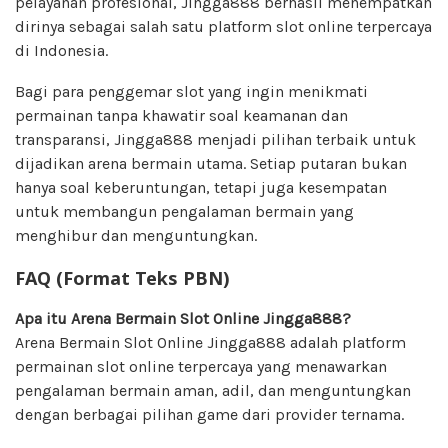
pelayanan profesional, Jingga888 berhasil menempatkan
dirinya sebagai salah satu platform slot online terpercaya
di Indonesia.
Bagi para penggemar slot yang ingin menikmati
permainan tanpa khawatir soal keamanan dan
transparansi, Jingga888 menjadi pilihan terbaik untuk
dijadikan arena bermain utama. Setiap putaran bukan
hanya soal keberuntungan, tetapi juga kesempatan
untuk membangun pengalaman bermain yang
menghibur dan menguntungkan.
FAQ (Format Teks PBN)
Apa itu Arena Bermain Slot Online Jingga888?
Arena Bermain Slot Online Jingga888 adalah platform
permainan slot online terpercaya yang menawarkan
pengalaman bermain aman, adil, dan menguntungkan
dengan berbagai pilihan game dari provider ternama.