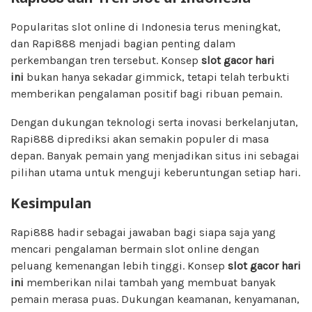
Popularitas slot online di Indonesia terus meningkat,
dan Rapi888 menjadi bagian penting dalam
perkembangan tren tersebut. Konsep
slot gacor hari
ini
bukan hanya sekadar gimmick, tetapi telah terbukti
memberikan pengalaman positif bagi ribuan pemain.
Dengan dukungan teknologi serta inovasi berkelanjutan,
Rapi888 diprediksi akan semakin populer di masa
depan. Banyak pemain yang menjadikan situs ini sebagai
pilihan utama untuk menguji keberuntungan setiap hari.
Kesimpulan
Rapi888 hadir sebagai jawaban bagi siapa saja yang
mencari pengalaman bermain slot online dengan
peluang kemenangan lebih tinggi. Konsep
slot gacor hari
ini
memberikan nilai tambah yang membuat banyak
pemain merasa puas. Dukungan keamanan, kenyamanan,