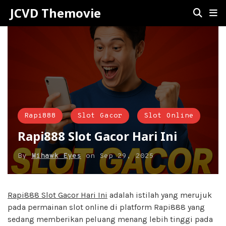
JCVD Themovie
Rapi888
Slot Gacor
Slot Online
Rapi888 Slot Gacor Hari Ini
By
Mihawk Eyes
on
Sep 29, 2025
Rapi888 Slot Gacor Hari Ini
adalah istilah yang merujuk
pada permainan slot online di platform Rapi888 yang
sedang memberikan peluang menang lebih tinggi pada