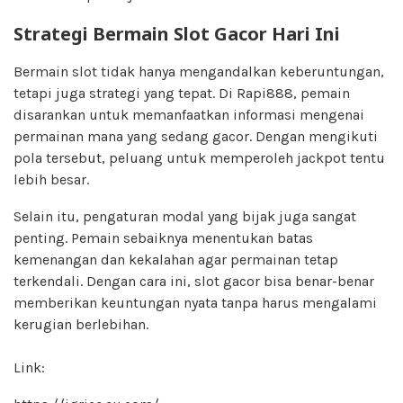
Strategi Bermain Slot Gacor Hari Ini
Bermain slot tidak hanya mengandalkan keberuntungan,
tetapi juga strategi yang tepat. Di Rapi888, pemain
disarankan untuk memanfaatkan informasi mengenai
permainan mana yang sedang gacor. Dengan mengikuti
pola tersebut, peluang untuk memperoleh jackpot tentu
lebih besar.
Selain itu, pengaturan modal yang bijak juga sangat
penting. Pemain sebaiknya menentukan batas
kemenangan dan kekalahan agar permainan tetap
terkendali. Dengan cara ini, slot gacor bisa benar-benar
memberikan keuntungan nyata tanpa harus mengalami
kerugian berlebihan.
Link: