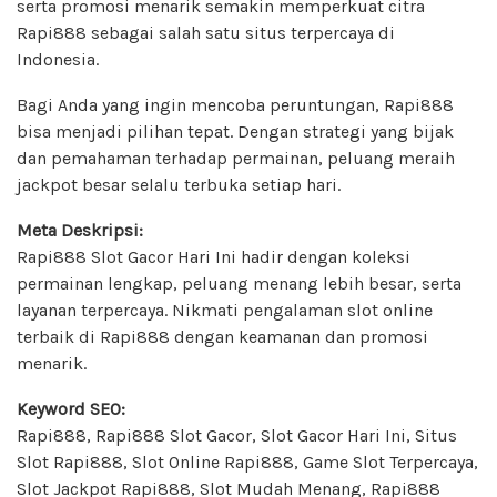
serta promosi menarik semakin memperkuat citra
Rapi888 sebagai salah satu situs terpercaya di
Indonesia.
Bagi Anda yang ingin mencoba peruntungan, Rapi888
bisa menjadi pilihan tepat. Dengan strategi yang bijak
dan pemahaman terhadap permainan, peluang meraih
jackpot besar selalu terbuka setiap hari.
Meta Deskripsi:
Rapi888 Slot Gacor Hari Ini hadir dengan koleksi
permainan lengkap, peluang menang lebih besar, serta
layanan terpercaya. Nikmati pengalaman slot online
terbaik di Rapi888 dengan keamanan dan promosi
menarik.
Keyword SEO:
Rapi888, Rapi888 Slot Gacor, Slot Gacor Hari Ini, Situs
Slot Rapi888, Slot Online Rapi888, Game Slot Terpercaya,
Slot Jackpot Rapi888, Slot Mudah Menang, Rapi888