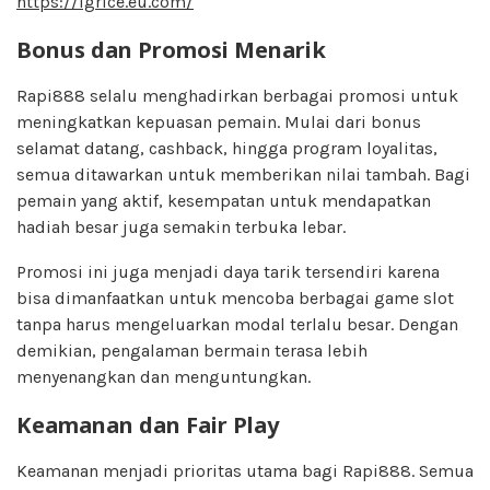
https://igrice.eu.com/
Bonus dan Promosi Menarik
Rapi888 selalu menghadirkan berbagai promosi untuk
meningkatkan kepuasan pemain. Mulai dari bonus
selamat datang, cashback, hingga program loyalitas,
semua ditawarkan untuk memberikan nilai tambah. Bagi
pemain yang aktif, kesempatan untuk mendapatkan
hadiah besar juga semakin terbuka lebar.
Promosi ini juga menjadi daya tarik tersendiri karena
bisa dimanfaatkan untuk mencoba berbagai game slot
tanpa harus mengeluarkan modal terlalu besar. Dengan
demikian, pengalaman bermain terasa lebih
menyenangkan dan menguntungkan.
Keamanan dan Fair Play
Keamanan menjadi prioritas utama bagi Rapi888. Semua