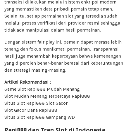
transaksi dilakukan melalui sistem enkripsi modern
yang memastikan data pribadi pemain tetap aman.
Selain itu, setiap permainan slot yang tersedia sudah
melalui proses verifikasi dari provider resmi sehingga
tidak ada manipulasi dalam hasil permainan.
Dengan sistem fair play ini, pemain dapat merasa lebih
tenang dan fokus menikmati permainan. Transparansi
hasil juga menambah kepercayaan bahwa kemenangan
yang diperoleh benar-benar berasal dari keberuntungan
dan strategi masing-masing.
Artikel Rekomendasi :
Game Slot Rapi888 Mudah Menang
Slot Mudah Menang Terpercaya Rapi888
Situs Slot Rapi888 Slot Gacor
Slot Gacor Dana Rapi888
Situs Slot Rapi888 Gampang WD
Rapi888 dan Tren Slot di Indonesia