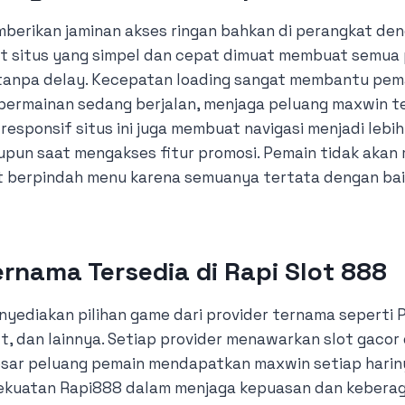
erikan jaminan akses ringan bahkan di perangkat den
t situs yang simpel dan cepat dimuat membuat semua
tanpa delay. Kecepatan loading sangat membantu pem
permainan sedang berjalan, menjaga peluang maxwin t
n responsif situs ini juga membuat navigasi menjadi lebih
pun saat mengakses fitur promosi. Pemain tidak akan
t berpindah menu karena semuanya tertata dengan bai
ernama Tersedia di Rapi Slot 888
yediakan pilihan game dari provider ternama seperti P
t, dan lainnya. Setiap provider menawarkan slot gaco
sar peluang pemain mendapatkan maxwin setiap hariny
i kekuatan Rapi888 dalam menjaga kepuasan dan keber