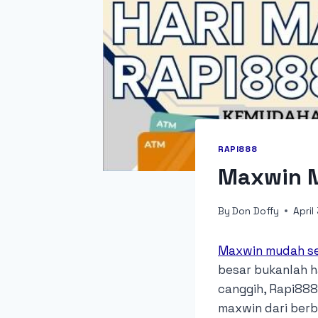
RAPI888
Maxwin M
By
Don Doffy
April
Maxwin mudah se
besar bukanlah h
canggih, Rapi888
maxwin dari berb