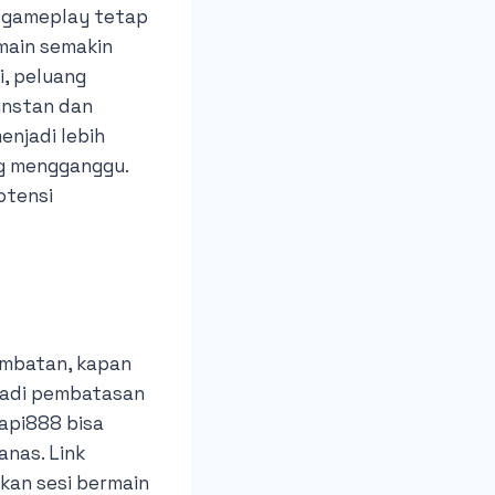
n gameplay tetap
main semakin
i, peluang
 instan dan
enjadi lebih
ng mengganggu.
otensi
mbatan, kapan
rjadi pembatasan
Rapi888 bisa
anas. Link
ikan sesi bermain