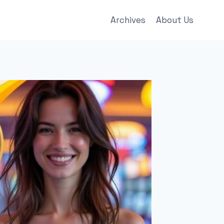
Archives
About Us