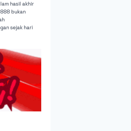
lam hasil akhir
pi888 bukan
ah
an sejak hari