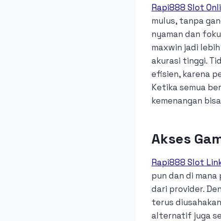
Rapi888 Slot Onl
mulus, tanpa gan
nyaman dan fokus
maxwin jadi lebih
akurasi tinggi. T
efisien, karena 
Ketika semua ber
kemenangan bisa
Akses Game
Rapi888 Slot Link
pun dan di mana p
dari provider. De
terus diusahakan
alternatif juga 