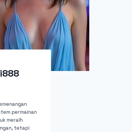
i888
 kemenangan
istem permainan
uk meraih
ngan, tetapi