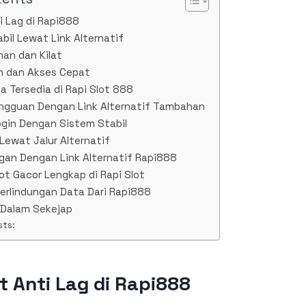
i Lag di Rapi888
il Lewat Link Alternatif
man dan Kilat
n dan Akses Cepat
a Tersedia di Rapi Slot 888
ngguan Dengan Link Alternatif Tambahan
ogin Dengan Sistem Stabil
 Lewat Jalur Alternatif
ngan Dengan Link Alternatif Rapi888
t Gacor Lengkap di Rapi Slot
Perlindungan Data Dari Rapi888
 Dalam Sekejap
sts:
t Anti Lag di Rapi888