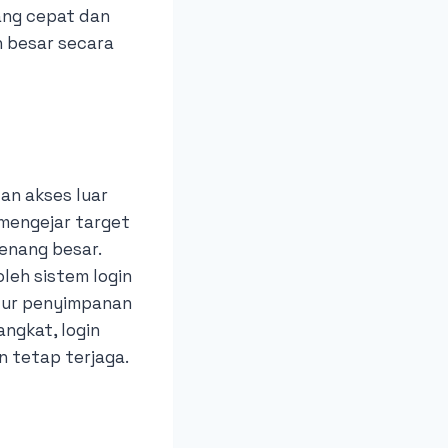
ang cepat dan
n besar secara
an akses luar
 mengejar target
menang besar.
leh sistem login
itur penyimpanan
ngkat, login
n tetap terjaga.