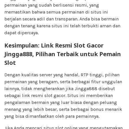
permainan yang sudah berlisensi resmi, yang
memastikan bahwa semua permainan di situs ini
berjalan secara adil dan transparan. Anda bisa bermain
dengan tenang karena situs ini telah terbukti aman dan
dapat dipercaya.
Kesimpulan: Link Resmi Slot Gacor
Jingga888, Pilihan Terbaik untuk Pemain
Slot
Dengan kualitas server yang handal, RTP tinggi, pilihan
permainan yang beragam, serta berbagai fitur unggulan
lainnya, tidak mengherankan jika Jingga888 disebut
sebagai link resmi slot gacor. Situs ini memberikan
pengalaman bermain yang luar biasa dengan peluang
menang yang lebih besar, serta berbagai bonus menarik
yang bisa dimanfaatkan oleh para pemainnya.
Jika Anda mencari situs slot online yang mengutamakan