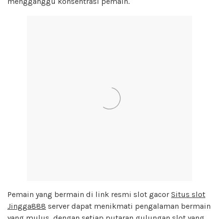
mengganggu konsentrasi pemain.
Pemain yang bermain di link resmi slot gacor
Situs slot
Jingga888
server dapat menikmati pengalaman bermain
yang mulus, dengan setiap putaran gulungan slot yang