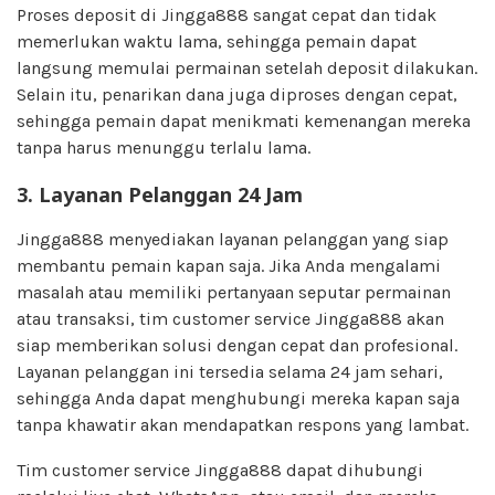
Proses deposit di Jingga888 sangat cepat dan tidak
memerlukan waktu lama, sehingga pemain dapat
langsung memulai permainan setelah deposit dilakukan.
Selain itu, penarikan dana juga diproses dengan cepat,
sehingga pemain dapat menikmati kemenangan mereka
tanpa harus menunggu terlalu lama.
3. Layanan Pelanggan 24 Jam
Jingga888 menyediakan layanan pelanggan yang siap
membantu pemain kapan saja. Jika Anda mengalami
masalah atau memiliki pertanyaan seputar permainan
atau transaksi, tim customer service Jingga888 akan
siap memberikan solusi dengan cepat dan profesional.
Layanan pelanggan ini tersedia selama 24 jam sehari,
sehingga Anda dapat menghubungi mereka kapan saja
tanpa khawatir akan mendapatkan respons yang lambat.
Tim customer service Jingga888 dapat dihubungi