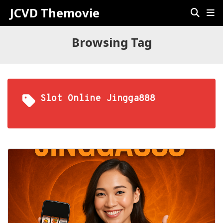
JCVD Themovie
Browsing Tag
Slot Online Jingga888