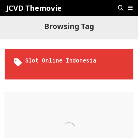
JCVD Themovie
Browsing Tag
Slot Online Indonesia