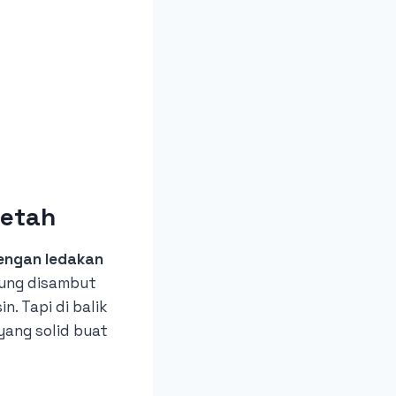
Betah
dengan ledakan
gsung disambut
. Tapi di balik
yang solid buat