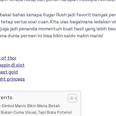
ita bakal bahas kenapa Sugar Rush jadi favorit banyak 
 tetap serius soal cuan. Kita ulas bagaimana ledakan v
i juga jadi penanda momentum buat hasil yang lebih bes
na dunia permen ini bisa bikin saldo makin manis!
 of thor
spin di slot
west gold
ight princess
tents
n Simbol Manis Bikin Mata Betah
 Bukan Cuma Visual, Tapi Buka Potensi