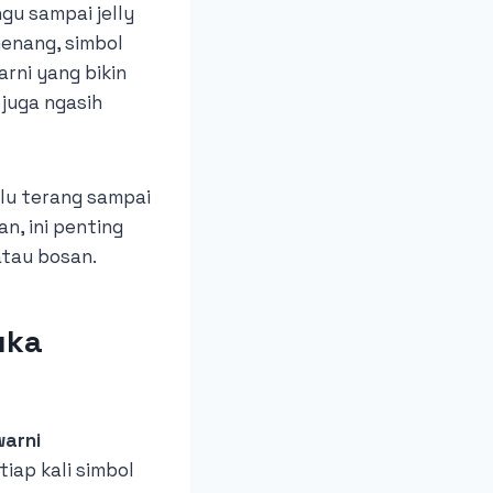
gu sampai jelly
menang, simbol
rni yang bikin
 juga ngasih
alu terang sampai
an, ini penting
atau bosan.
uka
warni
iap kali simbol