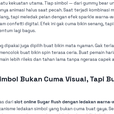
 satu kekuatan utama. Tiap simbol — dari gummy bear un
ya animasi halus saat pecah. Saat terjadi kombinasi 
ang, tapi meledak pelan dengan efek sparkle warna-wa
ram confetti digital. Efek ini gak cuma bikin senang, tapi
entum lagi bagus.
 dipakai juga dipilih buat bikin mata nyaman. Gak terl
 mencolok buat bikin spin terasa ceria. Buat pemain hari
 main lebih rileks dan tahan lama tanpa ngerasa capek 
imbol Bukan Cuma Visual, Tapi B
has dari
slot online Sugar Rush dengan ledakan warna-
anisme ledakan simbol yang bukan cuma buat gaya. Set