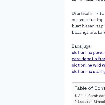
Di artikel ini, k
suasana fun tapi
buat hiasan, tap
bacanya bro, kare
Baca juga :
slot online power
cara dapetin free
slot online wild 
slot online starl
Table of Con
Visual Cerah da
Ledakan Simbol