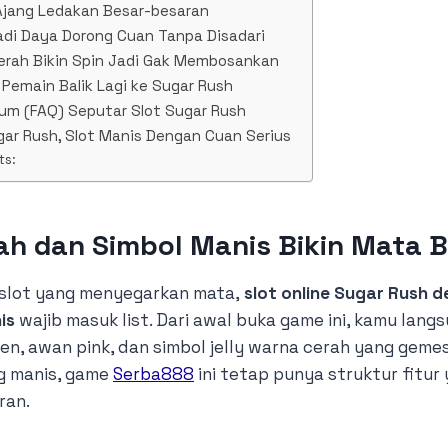
 Ajang Ledakan Besar-besaran
Jadi Daya Dorong Cuan Tanpa Disadari
rah Bikin Spin Jadi Gak Membosankan
Pemain Balik Lagi ke Sugar Rush
m (FAQ) Seputar Slot Sugar Rush
gar Rush, Slot Manis Dengan Cuan Serius
ts:
rah dan Simbol Manis Bikin Mata 
 slot yang menyegarkan mata,
slot online Sugar Rush 
is
wajib masuk list. Dari awal buka game ini, kamu lan
n, awan pink, dan simbol jelly warna cerah yang gemesin
g manis, game
Serba888
ini tetap punya struktur fitur 
ran.