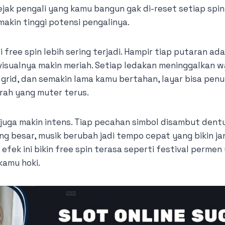
ejak pengali yang kamu bangun gak di-reset setiap spin.
makin tinggi potensi pengalinya.
 free spin lebih sering terjadi. Hampir tiap putaran ad
visualnya makin meriah. Setiap ledakan meninggalkan 
grid, dan semakin lama kamu bertahan, layar bisa penuh
rah yang muter terus.
i juga makin intens. Tiap pecahan simbol disambut den
g besar, musik berubah jadi tempo cepat yang bikin ja
efek ini bikin free spin terasa seperti festival perme
kamu hoki.