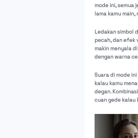
mode ini, semua j
lama kamu main, 
Ledakan simbol di
pecah, dan efek 
makin menyala di 
dengan warna ce
Suara di mode in
kalau kamu menan
degan. Kombinasi 
cuan gede kalau 