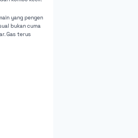
pemain yang pengen
isual bukan cuma
ar. Gas terus