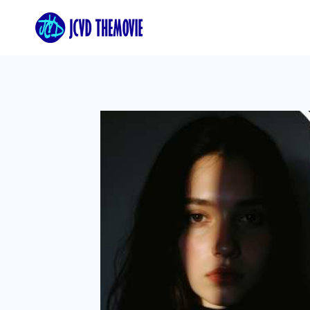
Skip
to
content