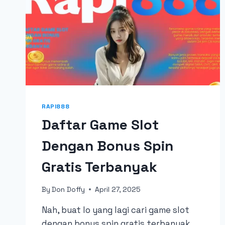
RAPI888
Daftar Game Slot
Dengan Bonus Spin
Gratis Terbanyak
By
Don Doffy
April 27, 2025
Nah, buat lo yang lagi cari game slot
dengan bonus spin gratis terbanyak,