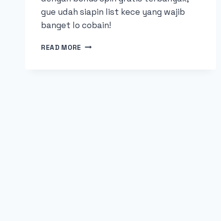
gue udah siapin list kece yang wajib
banget lo cobain!
DAFTAR
READ MORE
GAME
SLOT
DENGAN
BONUS
SPIN
GRATIS
TERBANYAK