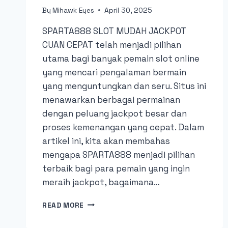
By
Mihawk Eyes
April 30, 2025
SPARTA888 SLOT MUDAH JACKPOT
CUAN CEPAT telah menjadi pilihan
utama bagi banyak pemain slot online
yang mencari pengalaman bermain
yang menguntungkan dan seru. Situs ini
menawarkan berbagai permainan
dengan peluang jackpot besar dan
proses kemenangan yang cepat. Dalam
artikel ini, kita akan membahas
mengapa SPARTA888 menjadi pilihan
terbaik bagi para pemain yang ingin
meraih jackpot, bagaimana…
SPARTA888
READ MORE
SLOT
MUDAH