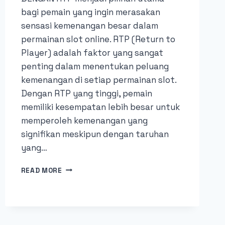
bagi pemain yang ingin merasakan
sensasi kemenangan besar dalam
permainan slot online. RTP (Return to
Player) adalah faktor yang sangat
penting dalam menentukan peluang
kemenangan di setiap permainan slot.
Dengan RTP yang tinggi, pemain
memiliki kesempatan lebih besar untuk
memperoleh kemenangan yang
signifikan meskipun dengan taruhan
yang…
SPARTA888 SLOT
READ MORE
ONLINE
GACOR
DENGAN
RTP