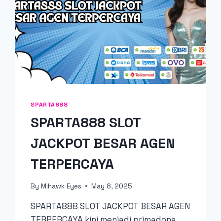
SPARTA888
SPARTA888 SLOT
JACKPOT BESAR AGEN
TERPERCAYA
By
Mihawk Eyes
May 8, 2025
SPARTA888 SLOT JACKPOT BESAR AGEN
TERPERCAYA kini menjadi primadona