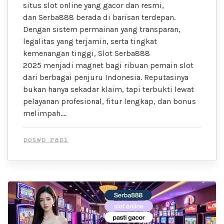
situs slot online yang gacor dan resmi,
dan Serba888 berada di barisan terdepan.
Dengan sistem permainan yang transparan,
legalitas yang terjamin, serta tingkat
kemenangan tinggi, Slot Serba888
2025 menjadi magnet bagi ribuan pemain slot
dari berbagai penjuru Indonesia. Reputasinya
bukan hanya sekadar klaim, tapi terbukti lewat
pelayanan profesional, fitur lengkap, dan bonus
melimpah….
poswp rapi