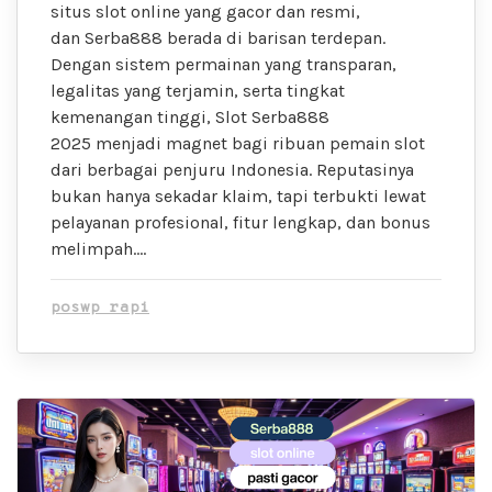
situs slot online yang gacor dan resmi,
dan Serba888 berada di barisan terdepan.
Dengan sistem permainan yang transparan,
legalitas yang terjamin, serta tingkat
kemenangan tinggi, Slot Serba888
2025 menjadi magnet bagi ribuan pemain slot
dari berbagai penjuru Indonesia. Reputasinya
bukan hanya sekadar klaim, tapi terbukti lewat
pelayanan profesional, fitur lengkap, dan bonus
melimpah….
poswp rapi