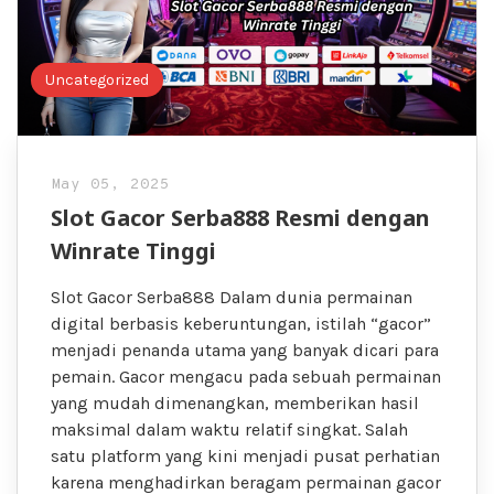
Uncategorized
May 05, 2025
Slot Gacor Serba888 Resmi dengan
Winrate Tinggi
Slot Gacor Serba888 Dalam dunia permainan
digital berbasis keberuntungan, istilah “gacor”
menjadi penanda utama yang banyak dicari para
pemain. Gacor mengacu pada sebuah permainan
yang mudah dimenangkan, memberikan hasil
maksimal dalam waktu relatif singkat. Salah
satu platform yang kini menjadi pusat perhatian
karena menghadirkan beragam permainan gacor