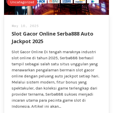
Uncategorized
May 10, 2025
Slot Gacor Online Serba888 Auto
Jackpot 2025
Slot Gacor Online Di tengah maraknya industri
slot online di tahun 2025, Serba888 berhasil
tampil sebagai salah satu situs unggulan yang
menawarkan pengalaman bermain slot gacor
online dengan peluang auto jackpot setiap hari.
Melalui sistem modern, fitur bonus yang
spektakuler, dan koleksi game terlengkap dari
provider ternama, Serba888 sukses menjadi
incaran utama para pecinta game slot di
Indonesia. Artikel ini akan…