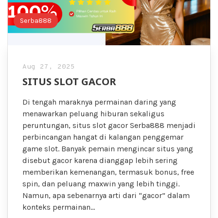
Serba888
Aug 27, 2025
SITUS SLOT GACOR
Di tengah maraknya permainan daring yang
menawarkan peluang hiburan sekaligus
peruntungan, situs slot gacor Serba888 menjadi
perbincangan hangat di kalangan penggemar
game slot. Banyak pemain mengincar situs yang
disebut gacor karena dianggap lebih sering
memberikan kemenangan, termasuk bonus, free
spin, dan peluang maxwin yang lebih tinggi.
Namun, apa sebenarnya arti dari “gacor” dalam
konteks permainan…