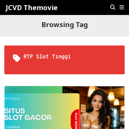
JCVD Themovie
Browsing Tag
RTP Slot Tinggi