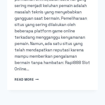
sering menjadi keluhan pemain adalah
masalah teknis yang menyebabkan
gangguan saat bermain. Pemeliharaan
situs yang sering dilakukan oleh
beberapa platform game online
terkadang mengganggu kenyamanan
pemain. Namun, ada satu situs yang
telah mendapatkan reputasi karena
mampu memberikan pengalaman
bermain tanpa hambatan: Rapi888 Slot
Online…
RAPI888
READ MORE
SLOT
ONLINE
GACOR
TANPA
MAINTENANCE