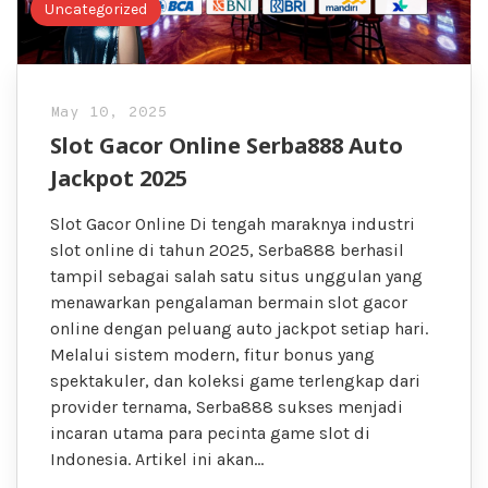
Uncategorized
May 10, 2025
Slot Gacor Online Serba888 Auto
Jackpot 2025
Slot Gacor Online Di tengah maraknya industri
slot online di tahun 2025, Serba888 berhasil
tampil sebagai salah satu situs unggulan yang
menawarkan pengalaman bermain slot gacor
online dengan peluang auto jackpot setiap hari.
Melalui sistem modern, fitur bonus yang
spektakuler, dan koleksi game terlengkap dari
provider ternama, Serba888 sukses menjadi
incaran utama para pecinta game slot di
Indonesia. Artikel ini akan…