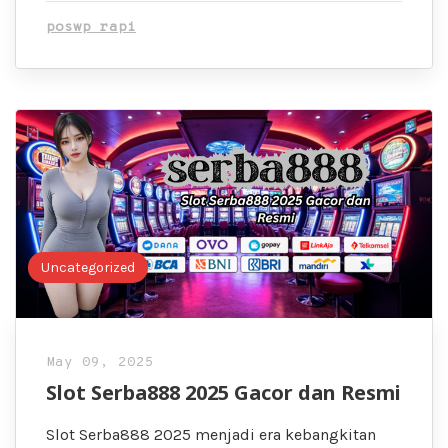
poswp rapi
Uncategorized
May 09, 2025
Slot Serba888 2025 Gacor dan Resmi
Slot Serba888 2025 menjadi era kebangkitan